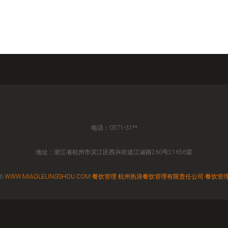
电话：0571-31**
地址：浙江省杭州市滨江区西兴街道江淑路260号21656室
26
WWW.MIAOLELINGSHOU.COM
餐饮管理
杭州热浪餐饮管理有限责任公司
餐饮管