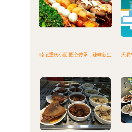
睦记重庆小面 匠心传承，辣味新生
天易