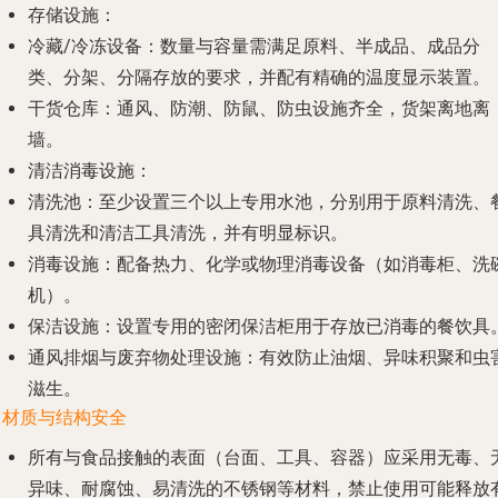
存储设施
：
冷藏/冷冻设备
：数量与容量需满足原料、半成品、成品分
类、分架、分隔存放的要求，并配有精确的温度显示装置。
干货仓库
：通风、防潮、防鼠、防虫设施齐全，货架离地离
墙。
清洁消毒设施
：
清洗池
：至少设置三个以上专用水池，分别用于原料清洗、
具清洗和清洁工具清洗，并有明显标识。
消毒设施
：配备热力、化学或物理消毒设备（如消毒柜、洗
机）。
保洁设施
：设置专用的密闭保洁柜用于存放已消毒的餐饮具
通风排烟与废弃物处理设施
：有效防止油烟、异味积聚和虫
滋生。
. 材质与结构安全
所有与食品接触的表面（台面、工具、容器）应采用无毒、
异味、耐腐蚀、易清洗的不锈钢等材料，禁止使用可能释放