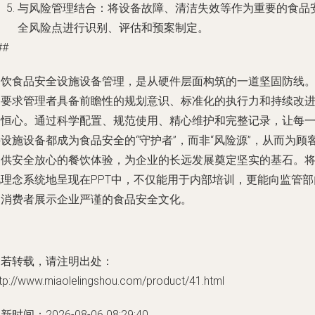
与风险管理结合
：将设备故障、清洁失效等作为重要的食品
全风险点进行识别、评估和预案制定。
##
餐饮食品安全设施设备管理，是从硬件层面构筑的一道坚固防线
它要求管理者具备前瞻性的规划意识、标准化的执行力和持续改
的恒心。通过科学配置、规范使用、精心维护和完整记录，让每
设施设备都成为食品安全的“守护者”，而非“风险源”，从而为顾
提供安全放心的餐饮体验，为企业的长远发展奠定坚实的基石。
此理念系统地呈现在PPT中，不仅能用于内部培训，更能向监管部
和消费者展示企业严谨的食品安全文化。
如若转载，请注明出处：
tp://www.miaolelingshou.com/product/41.html
新时间：2026-08-06 08:29:40